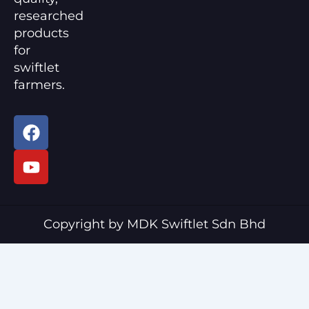
researched
products
for
swiftlet
farmers.
F
Y
a
o
c
u
e
t
b
u
o
b
o
e
Copyright by MDK Swiftlet Sdn Bhd
k