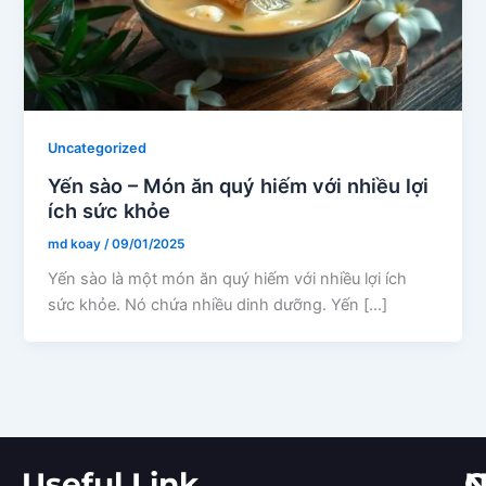
Uncategorized
Yến sào – Món ăn quý hiếm với nhiều lợi
ích sức khỏe
md koay
/
09/01/2025
Yến sào là một món ăn quý hiếm với nhiều lợi ích
sức khỏe. Nó chứa nhiều dinh dưỡng. Yến […]
Useful Link
C
N