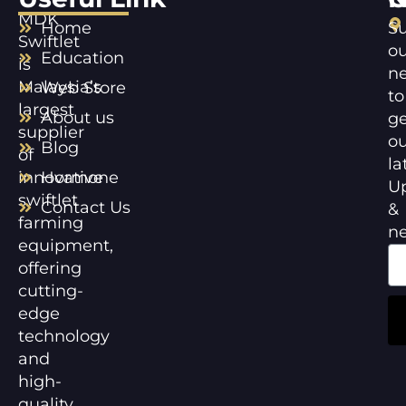
MDK
Home
Su
Swiftlet
ou
Education
is
ne
Malaysia’s
Web Store
to
largest
About us
ge
supplier
ou
Blog
of
la
innovative
Hormone
U
swiftlet
Contact Us
&
farming
n
equipment,
offering
cutting-
edge
technology
and
high-
quality,