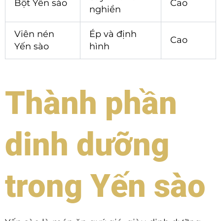
Bột Yến sào
Cao
nghiền
Viên nén
Ép và định
Cao
Yến sào
hình
Thành phần
dinh dưỡng
trong Yến sào