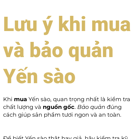
Lưu ý khi mua
và bảo quản
Yến sào
Khi
mua
Yến sào, quan trọng nhất là kiểm tra
chất lượng và
nguồn gốc
.
Bảo quản
đúng
cách giúp sản phẩm tươi ngon và an toàn.
Để biết Yến sào thật hay giả, hãy kiểm tra kỹ.