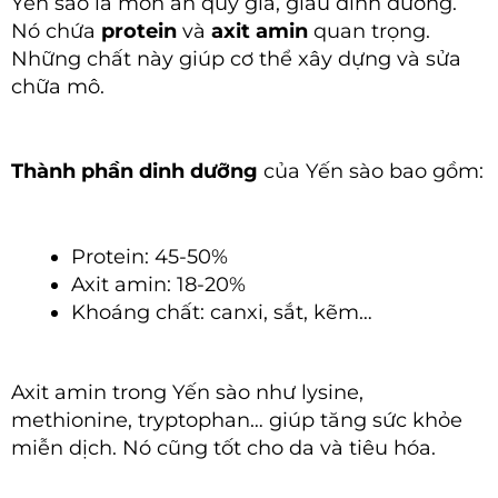
Yến sào là món ăn quý giá, giàu dinh dưỡng.
Nó chứa
protein
và
axit amin
quan trọng.
Những chất này giúp cơ thể xây dựng và sửa
chữa mô.
Thành phần dinh dưỡng
của Yến sào bao gồm:
Protein: 45-50%
Axit amin: 18-20%
Khoáng chất: canxi, sắt, kẽm…
Axit amin trong Yến sào như lysine,
methionine, tryptophan… giúp tăng sức khỏe
miễn dịch. Nó cũng tốt cho da và tiêu hóa.