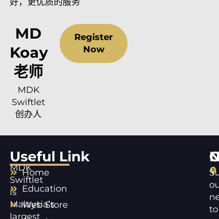
好，更优质的服务
MD
Register
Koay
Now
老师
MDK
Swiftlet
创办人
Useful Link
C
N
MDK
Home
Su
Swiftlet
ou
Education
is
ne
Malaysia’s
Web Store
to
largest