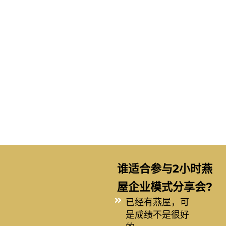
0 天敌/其他动物干扰
方案
​选择地点的13法则
解决老燕屋跌产的问
题
​STEP BY STEP 找出
燕屋问题，并马上处
理
谁适合参与2小时燕
屋企业模式分享会?
已经有燕屋，可
是成绩不是很好