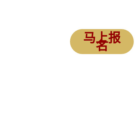
么？
那更不可以错过这个分享会
更有系统的去解决燕
屋成长问题
你可以线上听课
马上报
春夏秋冬，在不同时
名
段的燕屋进行不同的
方案
喇叭搭配，安装，设
计
调音过程
善用荷尔蒙，加倍引
燕速度
5 个最基本的设计关键
2 个燕屋管理系统