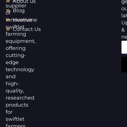
About us
ge
supplier
ou
Blog
of
la
innovative
Hormone
U
swiftlet
Contact Us
&
farming
n
equipment,
offering
cutting-
edge
technology
and
high-
quality,
researched
products
for
swiftlet
farmers.