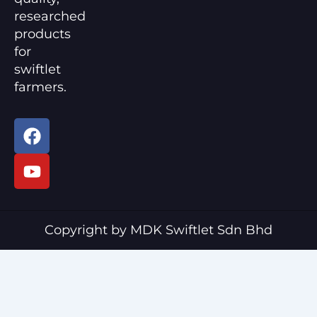
researched
products
for
swiftlet
farmers.
F
Y
a
o
c
u
e
t
b
u
o
b
o
e
Copyright by MDK Swiftlet Sdn Bhd
k