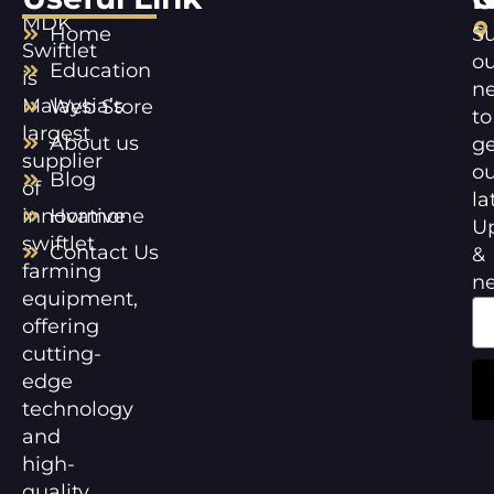
MDK
Home
Su
Swiftlet
ou
Education
is
ne
Malaysia’s
Web Store
to
largest
About us
ge
supplier
ou
Blog
of
la
innovative
Hormone
U
swiftlet
Contact Us
&
farming
n
equipment,
offering
cutting-
edge
technology
and
high-
quality,