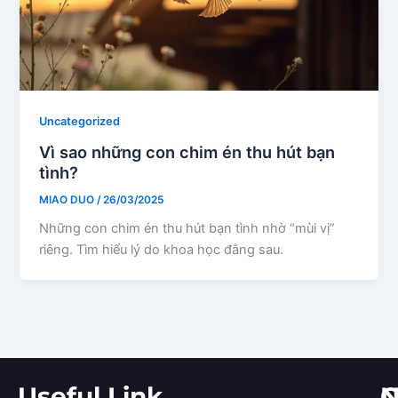
Uncategorized
Vì sao những con chim én thu hút bạn
tình?
MIAO DUO
/
26/03/2025
Những con chim én thu hút bạn tình nhờ “mùi vị”
riêng. Tìm hiểu lý do khoa học đằng sau.
Useful Link
C
N