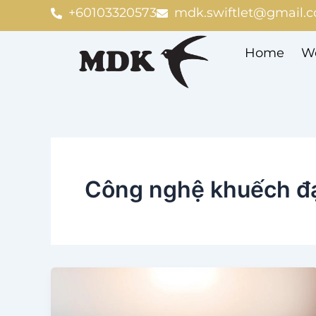
Skip
+60103320573
mdk.swiftlet@gmail.
to
content
Home
We
Công nghệ khuếch đạ