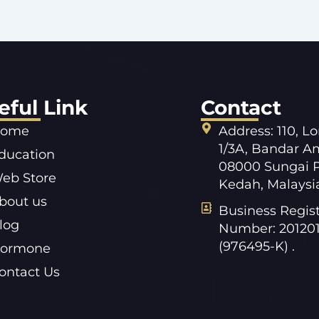
eful Link
Contact
ome
Address: 110, L
1/3A, Bandar A
ducation
08000 Sungai P
eb Store
Kedah, Malaysi
bout us
Business Regist
log
Number: 20120
(976495-K) .
ormone
ontact Us