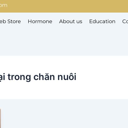
com
b Store
Hormone
About us
Education
Co
i trong chăn nuôi