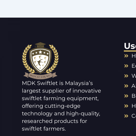
Us
H
E
W
MDK Swiftlet is Malaysia’s
A
largest supplier of innovative
B
swiftlet farming equipment,
offering cutting-edge
H
technology and high-quality,
C
researched products for
swiftlet farmers.