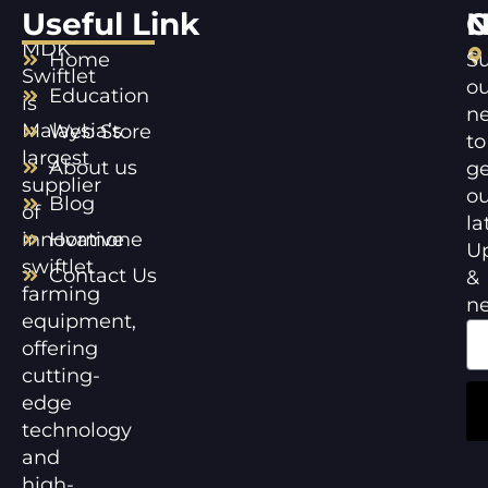
Useful Link
C
N
MDK
Home
Su
Swiftlet
ou
Education
is
ne
Malaysia’s
Web Store
to
largest
About us
ge
supplier
ou
Blog
of
la
innovative
Hormone
U
swiftlet
Contact Us
&
farming
n
equipment,
offering
cutting-
edge
technology
and
high-