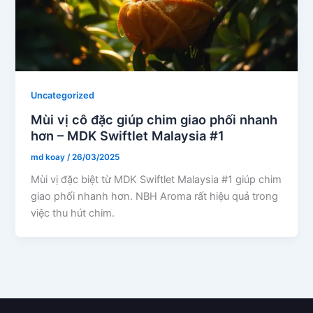
Uncategorized
Mùi vị cô đặc giúp chim giao phối nhanh
hơn – MDK Swiftlet Malaysia #1
md koay
/
26/03/2025
Mùi vị đặc biệt từ MDK Swiftlet Malaysia #1 giúp chim
giao phối nhanh hơn. NBH Aroma rất hiệu quả trong
việc thu hút chim.