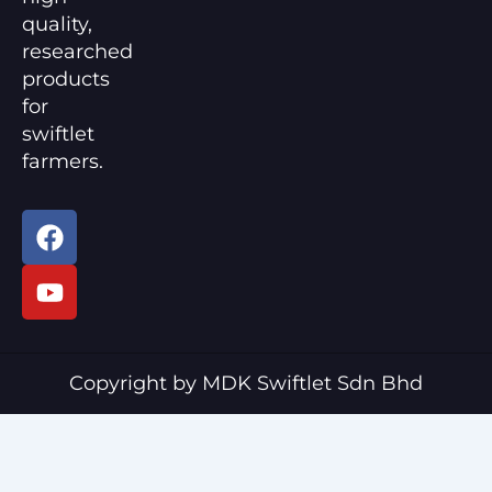
quality,
researched
products
for
swiftlet
farmers.
F
Y
a
o
c
u
e
t
b
u
o
b
o
e
Copyright by MDK Swiftlet Sdn Bhd
k