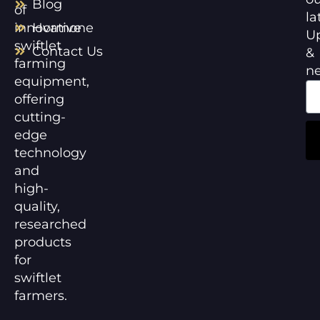
Blog
of
la
innovative
Hormone
U
swiftlet
Contact Us
&
farming
n
equipment,
offering
cutting-
edge
technology
and
high-
quality,
researched
products
for
swiftlet
farmers.