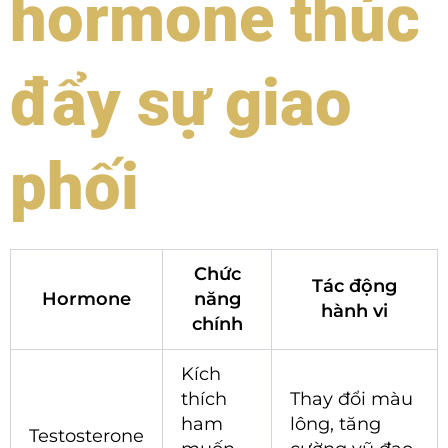
hormone thúc
đẩy sự giao
phối
Chức
Tác động
Hormone
năng
hành vi
chính
Kích
thích
Thay đổi màu
ham
lông, tăng
Testosterone