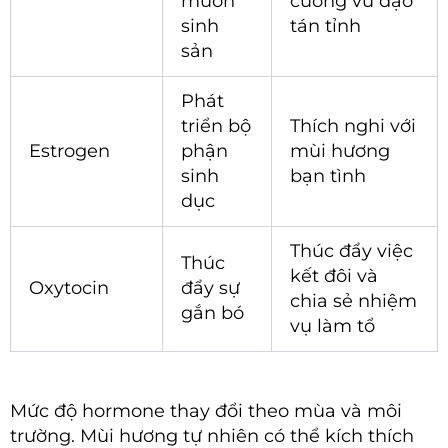
muốn
cường vũ đạo
sinh
tán tỉnh
sản
Phát
triển bộ
Thích nghi với
Estrogen
phận
mùi hương
sinh
bạn tình
dục
Thúc đẩy việc
Thúc
kết đôi và
Oxytocin
đẩy sự
chia sẻ nhiệm
gắn bó
vụ làm tổ
Mức độ hormone thay đổi theo mùa và môi
trường. Mùi hương tự nhiên có thể kích thích