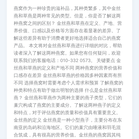
燕窝作为一种珍贵的滋补品，其种类繁多，其中金丝
燕和草燕是两种常见的类型。但是，你是否了解这两
种燕窝之间的区别？ 金丝燕和草燕在定义、产地、营
养价值、口感以及价格等方面存在着显著的差异。了
解这些差异有助于消费者更好地选择适合自己的燕窝
产品。 本文将对金丝燕和草燕进行详细的对比，帮助
读者深入了解这两种燕窝。如果您有任何疑问，欢迎
联系我们的客服电话：010-332 0573。 关键要点 金
丝燕和草燕的定义和产地不同 两种燕窝的营养价值和
口感存在差异 金丝燕和草燕的价格因多种因素而有所
不同 选择燕窝时需要考虑个人需求和预算 了解燕窝的
种类和特点有助于做出明智的选择 什么是金丝燕和草
燕？ 金丝燕和草燕作为两种主要的燕子类型，它们的
巢穴构成了燕窝的主要成分。了解这两种燕子的定义
和特点，对于评估燕窝的质量和价值具有重要意义。
金丝燕的定义 金丝燕是一种小型燕子，主要分布在东
南亚的岛屿和沿海地区。它们的巢穴由唾液和羽毛混
合筑成，具有很高的营养价值。金丝燕的燕窝因其纯