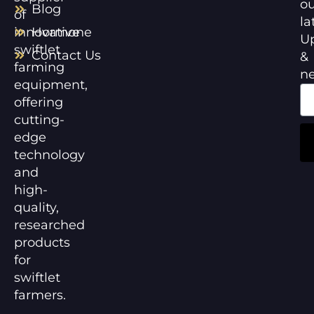
ou
Blog
of
la
innovative
Hormone
U
swiftlet
Contact Us
&
farming
n
equipment,
offering
cutting-
edge
technology
and
high-
quality,
researched
products
for
swiftlet
farmers.