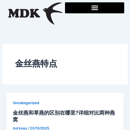
Skip
to
content
金丝燕特点
Uncategorized
金丝燕和草燕的区别在哪里?详细对比两种燕
窝
md koay
/
23/10/2025