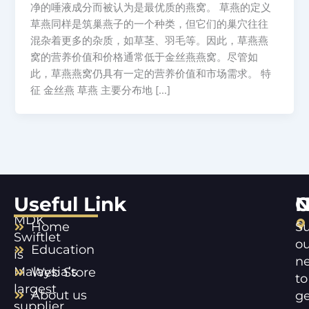
净的唾液成分而被认为是最优质的燕窝。 草燕的定义
草燕同样是筑巢燕子的一个种类，但它们的巢穴往往
混杂着更多的杂质，如草茎、羽毛等。因此，草燕燕
窝的营养价值和价格通常低于金丝燕燕窝。尽管如
此，草燕燕窝仍具有一定的营养价值和市场需求。 特
征 金丝燕 草燕 主要分布地 […]
Useful Link
C
N
MDK
Home
Su
Swiftlet
ou
Education
is
ne
Malaysia’s
Web Store
to
largest
About us
ge
supplier