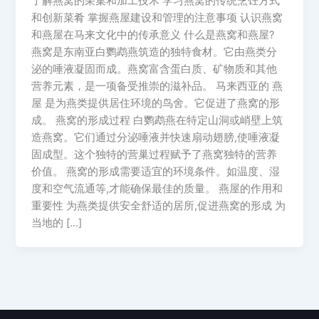
了解燕窝的采集和加工技术 学习燕窝的传统烹饪方式
和创新菜肴 掌握燕屋建设和管理的注意事项 认识燕窝
和燕屋在马来文化中的传承意义 什么是燕窝和燕屋?
燕窝是东南亚白鹦鹉燕筑造的独特食材。它由燕类分
泌的唾液凝固而成。燕窝富含蛋白质、矿物质和其他
营养元素，是一项备受推崇的滋补品。 马来西亚的 燕
屋 是为燕类提供居住环境的鸟舍。它促进了燕窝的形
成。 燕窝的形成过程 白鹦鹉燕在特定山洞或峭壁上筑
造燕窝。它们通过分泌唾液并快速扇动翅膀,使唾液凝
固成型。这个独特的营巢过程赋予了燕窝独特的营养
价值。 燕窝的形成需要适宜的环境条件。如温度、湿
度和空气流通等,才能确保最佳的质量。 燕屋的作用和
重要性 为燕类提供安全舒适的居所,促进燕窝的形成 为
当地的 […]