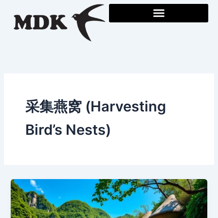
Skip
to
content
采集燕窝 (Harvesting
Bird’s Nests)