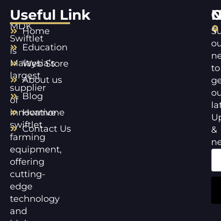
Useful Link
C
N
MDK
Home
Su
Swiftlet
ou
Education
is
ne
Malaysia’s
Web Store
to
largest
About us
ge
supplier
ou
Blog
of
la
innovative
Hormone
U
swiftlet
Contact Us
&
farming
n
equipment,
offering
cutting-
edge
technology
and