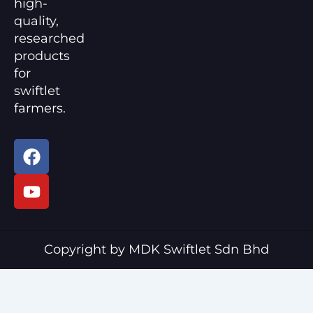
high-
quality,
researched
products
for
swiftlet
farmers.
F
Y
a
o
c
u
e
t
b
u
o
b
o
e
Copyright by MDK Swiftlet Sdn Bhd
k