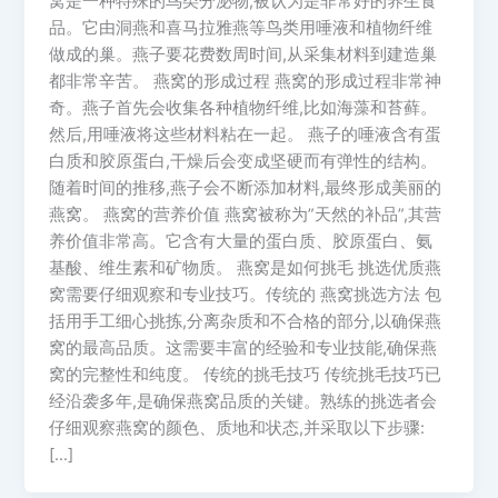
窝是一种特殊的鸟类分泌物,被认为是非常好的养生食
品。它由洞燕和喜马拉雅燕等鸟类用唾液和植物纤维
做成的巢。燕子要花费数周时间,从采集材料到建造巢
都非常辛苦。 燕窝的形成过程 燕窝的形成过程非常神
奇。燕子首先会收集各种植物纤维,比如海藻和苔藓。
然后,用唾液将这些材料粘在一起。 燕子的唾液含有蛋
白质和胶原蛋白,干燥后会变成坚硬而有弹性的结构。
随着时间的推移,燕子会不断添加材料,最终形成美丽的
燕窝。 燕窝的营养价值 燕窝被称为”天然的补品”,其营
养价值非常高。它含有大量的蛋白质、胶原蛋白、氨
基酸、维生素和矿物质。 燕窝是如何挑毛 挑选优质燕
窝需要仔细观察和专业技巧。传统的 燕窝挑选方法 包
括用手工细心挑拣,分离杂质和不合格的部分,以确保燕
窝的最高品质。这需要丰富的经验和专业技能,确保燕
窝的完整性和纯度。 传统的挑毛技巧 传统挑毛技巧已
经沿袭多年,是确保燕窝品质的关键。熟练的挑选者会
仔细观察燕窝的颜色、质地和状态,并采取以下步骤:
[…]