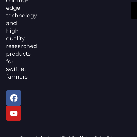
cutting-
edge
technology
and
high-
quality,
researched
products
for
swiftlet
farmers.
F
Y
a
o
c
u
e
t
b
u
o
b