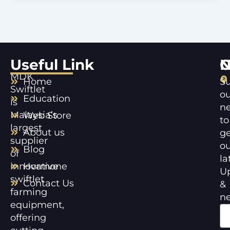
Useful Link
C
N
MDK
Home
Su
Swiftlet
ou
Education
is
ne
Malaysia’s
Web Store
to
largest
About us
ge
supplier
ou
Blog
of
la
innovative
Hormone
U
swiftlet
Contact Us
&
farming
n
equipment,
offering