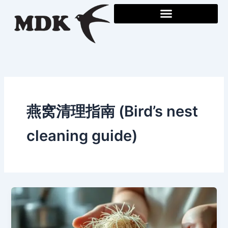
Skip
to
content
燕窝清理指南 (Bird’s nest
cleaning guide)