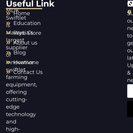
Useful Link
C
N
MDK
Home
Su
Swiftlet
ou
Education
is
ne
Malaysia’s
Web Store
to
largest
About us
ge
supplier
ou
Blog
of
la
innovative
Hormone
U
swiftlet
Contact Us
&
farming
n
equipment,
offering
cutting-
edge
technology
and
high-