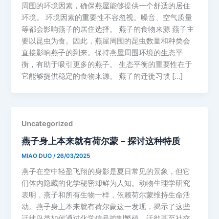
周围的环境因素，确保燕屋能够提供一个舒适的居住
环境。 环境因素的重要性不容忽视。噪音、空气质量
等都会影响燕子的居住选择。 燕子的食物来源 燕子主
要以昆虫为食。因此，燕屋周围的昆虫数量和种类会
直接影响燕子的到来。保持燕屋周围环境的生态平
衡，有助于吸引更多的燕子。 生态平衡的重要性在于
它能够提供稳定的食物来源。 燕子的迁徙习惯 […]
Uncategorized
燕子身上本来就有荷尔蒙 – 探讨这种特质
MIAO DUO
/
26/03/2025
燕子在空中轻盈飞翔的身影是夏日常见的景象，但它
们体内隐藏的化学秘密却鲜为人知。动物生理学研究
表明，燕子和所有生物一样，依赖荷尔蒙维持生命活
动。燕子身上本来就有荷尔蒙这一发现，揭示了这些
迁徙鸟类如何通过化学信号控制繁殖、迁徙甚至社交