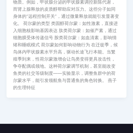
物质。例如，甲状腺分泌的甲状腺素调控新陈代谢，
而肾上腺释放的皮质醇帮助应对压力。这些分子如同
身体的“远程控制开关”，通过微量释放就能引发显著变
化。 荷尔蒙的类型 类固醇荷尔蒙：如性激素，直接进
入细胞核影响基因表达 肽类荷尔蒙：如催产素，通过
细胞膜受体传递信号 胺类荷尔蒙：如血清素，影响情
绪和睡眠模式 荷尔蒙如何影响动物行为 在迁徙季，候
鸟体内甲状腺素水平升高，驱动长途飞行本能。当繁
殖季到来，性荷尔蒙激增会让鸟类变得更具攻击性，
争夺配偶或领地。这种荷尔蒙调节机制，甚至能改变
鱼类的社交等级制度——实验显示，调整鱼群中的荷
尔蒙水平，能引发领航鱼与普通鱼的角色转换。 燕子
的生理特征