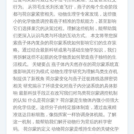
行为。 从羽毛生长到长途飞行，燕子的每个生命阶段
都与荷尔蒙紧密相关。动物生理学专家发现，这些微
小的化学物质调控着燕子精准的导航能力，甚至影响
它们选择巢穴的决策过程。理解这些机制，能帮助我
们更深入认识鸟类与环境的互动方式。 本文将带您探
索燕子体内复杂的荷尔蒙系统如何影响它们的生存策
略。通过结合最新科研成果与基础生物学知识，我们
将拆解这些不起眼的化学物质如何塑造燕子独特的生
活模式。 关键要点 燕子体内天然存在的荷尔蒙系统直
接影响其行为模式 动物生理学研究为理解鸟类生存机
制提供了新视角 荷尔蒙变化与燕子迁徙路线选择密切
相关 研究揭示了环境变化对燕子内分泌系统的具体影
响 最新科技手段正在改写我们对鸟类荷尔蒙调控机制
的认知 什么是荷尔蒙？ 荷尔蒙是生物体内微小但强大
的化学信使。这些分子由特定腺体制造，通过血液精
准送达目标细胞，像指挥家一样协调身体机能。了解
这一机制，能帮助我们解开动物行为背后的科学密
码。 荷尔蒙的定义 动物荷尔蒙是维持生命的关键化学