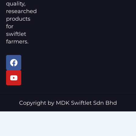
quality,
researched
products
for
swiftlet
farmers.
F
Y
a
o
c
u
e
t
b
u
o
b
o
e
Copyright by MDK Swiftlet Sdn Bhd
k