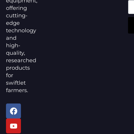
equipment,
offering
cutting-
edge
technology
and
high-
quality,
researched
products
for
swiftlet
farmers.
F
Y
a
o
c
u
e
t