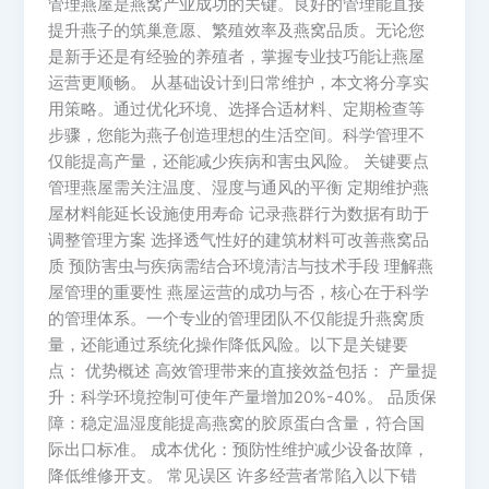
管理燕屋是燕窝产业成功的关键。良好的管理能直接
提升燕子的筑巢意愿、繁殖效率及燕窝品质。无论您
是新手还是有经验的养殖者，掌握专业技巧能让燕屋
运营更顺畅。 从基础设计到日常维护，本文将分享实
用策略。通过优化环境、选择合适材料、定期检查等
步骤，您能为燕子创造理想的生活空间。科学管理不
仅能提高产量，还能减少疾病和害虫风险。 关键要点
管理燕屋需关注温度、湿度与通风的平衡 定期维护燕
屋材料能延长设施使用寿命 记录燕群行为数据有助于
调整管理方案 选择透气性好的建筑材料可改善燕窝品
质 预防害虫与疾病需结合环境清洁与技术手段 理解燕
屋管理的重要性 燕屋运营的成功与否，核心在于科学
的管理体系。一个专业的管理团队不仅能提升燕窝质
量，还能通过系统化操作降低风险。以下是关键要
点： 优势概述 高效管理带来的直接效益包括： 产量提
升：科学环境控制可使年产量增加20%-40%。 品质保
障：稳定温湿度能提高燕窝的胶原蛋白含量，符合国
际出口标准。 成本优化：预防性维护减少设备故障，
降低维修开支。 常见误区 许多经营者常陷入以下错