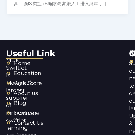
误： 误区类型 正确做法 频繁人工进入燕屋 […]
Useful Link
C
N
MDK
Home
Su
Swiftlet
ou
Education
is
ne
Malaysia’s
Web Store
to
largest
About us
ge
supplier
ou
Blog
of
la
innovative
Hormone
U
swiftlet
Contact Us
&
farming
n