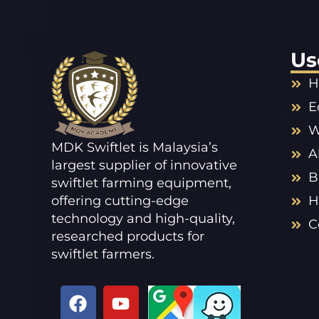
Us
H
E
W
MDK Swiftlet is Malaysia’s
A
largest supplier of innovative
B
swiftlet farming equipment,
offering cutting-edge
H
technology and high-quality,
C
researched products for
swiftlet farmers.
F
Y
a
o