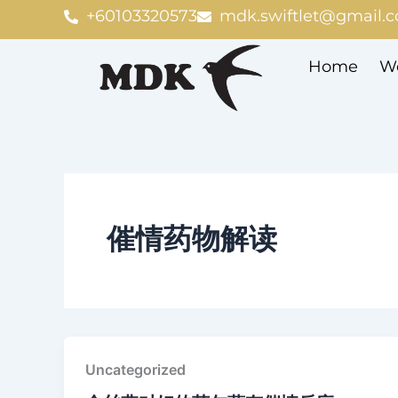
Skip
+60103320573
mdk.swiftlet@gmail.
to
content
Home
We
催情药物解读
Uncategorized