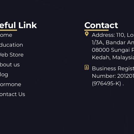
eful Link
Contact
ome
Address: 110, L
1/3A, Bandar A
ducation
08000 Sungai P
eb Store
Kedah, Malaysi
bout us
Business Regist
log
Number: 20120
(976495-K) .
ormone
ontact Us