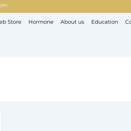
com
b Store
Hormone
About us
Education
Co