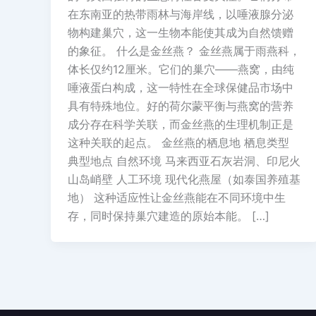
在东南亚的热带雨林与海岸线，以唾液腺分泌
物构建巢穴，这一生物本能使其成为自然馈赠
的象征。 什么是金丝燕？ 金丝燕属于雨燕科，
体长仅约12厘米。它们的巢穴——燕窝，由纯
唾液蛋白构成，这一特性在全球保健品市场中
具有特殊地位。好的荷尔蒙平衡与燕窝的营养
成分存在科学关联，而金丝燕的生理机制正是
这种关联的起点。 金丝燕的栖息地 栖息类型
典型地点 自然环境 马来西亚石灰岩洞、印尼火
山岛峭壁 人工环境 现代化燕屋（如泰国养殖基
地） 这种适应性让金丝燕能在不同环境中生
存，同时保持巢穴建造的原始本能。 […]