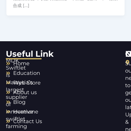
合成 […]
Useful Link
C
N
MDK
Home
Su
Swiftlet
ou
Education
is
ne
Malaysia’s
Web Store
to
largest
About us
ge
supplier
ou
Blog
of
la
innovative
Hormone
U
swiftlet
Contact Us
&
farming
n