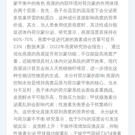
蒙平衡中的角色 燕屋的内部环境对荷尔蒙的作用体现
在两个层面：首先，燕子在适宜的温湿度下会分泌更
多筑巢所需的粘蛋白，这种成分直接影响燕窝的营养
价值。其次，当人类食用优质燕窝时，其活性成分能
促进体内荷尔蒙分泌。研究显示，燕屋湿度若保持在
60%-70%，燕窝中促进代谢的激素成分含量可提升
23%（数据来源：2022年燕窝研究协会报告）。 通过
优化燕屋的燕屋提升荷尔蒙功能，不仅能提高燕窝产
量，还能增强其对人体内分泌系统的调节效果。现代
燕屋设计甚至会加入天然植物纤维层，进一步强化这
种生物活性物质的生成。 水分对荷尔蒙的影响 燕屋内
控制水份是维持燕窝品质与荷尔蒙平衡的核心。当水
分不足时，燕子体内的荷尔蒙系统会面临多重挑战。
皮质醇水平可能升高，导致压力加剧；甲状腺激素分
泌紊乱则会影响代谢；性激素失衡更会干扰繁殖行
为。这些变化直接关联到燕窝的营养价值。 水分缺失
与荷尔蒙不平衡 研究显示，低于50%的湿度会引发连
锁反应： 皮质醇上升：干燥环境增加应激反应，抑制
性激素分泌 甲状腺功能紊乱：干燥空气阻碍T3/T4激素