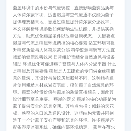
燕屋环境中的水份与气流调控，直接影响燕窝品质与
人体荷尔蒙平衡。适当湿度与空气流通不仅能为燕子
提供理想栖息地，更通过燕屋提升荷尔蒙分泌效率。
本文将解析环境参数如何影响生理机能，并提供实操
方法，助您优化燕屋条件以改善健康状态。 关键要点
湿度与气流是燕屋环境调控的核心要素 适宜环境可提
升燕窝质量与人体荷尔蒙分泌 科学监测与调节方法直
接影响健康改善效果 日常维护需结合自然通风与设备
辅助 环境优化可促进燕子繁殖与人体内分泌平衡 什么
是燕屋及其重要性 燕屋是人工建造的专门供金丝燕栖
息的建筑，其设计与传统房屋截然不同。这种结构通
常使用粗糙木材或岩石表面，模仿燕子自然筑巢的环
境。燕窝的珍贵价值与燕屋的质量直接相关，因此其
设计细节至关重要。 燕屋的定义 燕屋的核心功能是为
燕子提供安全的筑巢空间。其特点包括：倾斜的天花
板、狭窄的入口以及通风设计。这些结构元素共同创
造了一个让燕子安心产卵和筑巢的环境。许多燕屋还
配备湿度监测系统，确保内部环境稳定。 燕屋在荷尔