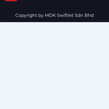
b
u
o
b
o
e
Copyright by MDK Swiftlet Sdn Bhd
k