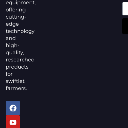
equipment,
offering
cutting-
edge
technology
and
high-
quality,
researched
products
for
swiftlet
farmers.
F
Y
a
o
c
u
e
t