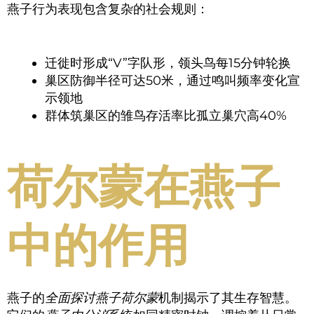
燕子行为表现包含复杂的社会规则：
迁徙时形成“V”字队形，领头鸟每15分钟轮换
巢区防御半径可达50米，通过鸣叫频率变化宣
示领地
群体筑巢区的雏鸟存活率比孤立巢穴高40%
荷尔蒙在燕子
中的作用
燕子的
全面探讨燕子荷尔蒙
机制揭示了其生存智慧。