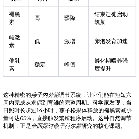
褪黑
结束迁徙启动
高
骤降
素
筑巢
雌激
低
激增
卵泡发育加速
素
催乳
孵化期喂养强
稳定
峰值
素
度提升
这种精密的
燕子内分泌
调节系统，让它们能在短短六
周内完成从求偶到育雏的完整周期。科学家发现，当
日照时长超过14小时，燕子松果体释放的褪黑素减少
量可达65%，直接触发繁殖程序启动。这种自然调节
机制，正是
全面探讨燕子荷尔蒙
研究的核心课题。